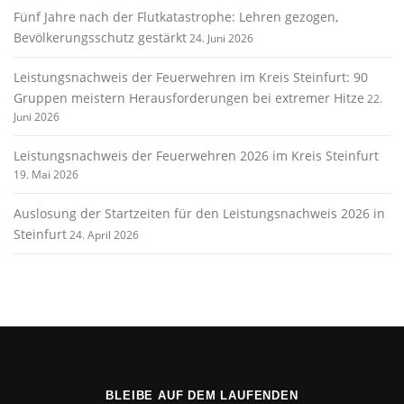
Fünf Jahre nach der Flutkatastrophe: Lehren gezogen,
Bevölkerungsschutz gestärkt
24. Juni 2026
Leistungsnachweis der Feuerwehren im Kreis Steinfurt: 90
Gruppen meistern Herausforderungen bei extremer Hitze
22.
Juni 2026
Leistungsnachweis der Feuerwehren 2026 im Kreis Steinfurt
19. Mai 2026
Auslosung der Startzeiten für den Leistungsnachweis 2026 in
Steinfurt
24. April 2026
BLEIBE AUF DEM LAUFENDEN