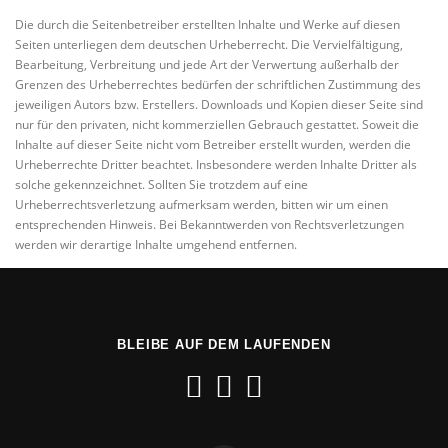
Die durch die Seitenbetreiber erstellten Inhalte und Werke auf diesen
Seiten unterliegen dem deutschen Urheberrecht. Die Vervielfältigung,
Bearbeitung, Verbreitung und jede Art der Verwertung außerhalb der
Grenzen des Urheberrechtes bedürfen der schriftlichen Zustimmung des
jeweiligen Autors bzw. Erstellers. Downloads und Kopien dieser Seite sind
nur für den privaten, nicht kommerziellen Gebrauch gestattet. Soweit die
Inhalte auf dieser Seite nicht vom Betreiber erstellt wurden, werden die
Urheberrechte Dritter beachtet. Insbesondere werden Inhalte Dritter als
solche gekennzeichnet. Sollten Sie trotzdem auf eine
Urheberrechtsverletzung aufmerksam werden, bitten wir um einen
entsprechenden Hinweis. Bei Bekanntwerden von Rechtsverletzungen
werden wir derartige Inhalte umgehend entfernen.
BLEIBE AUF DEM LAUFENDEN