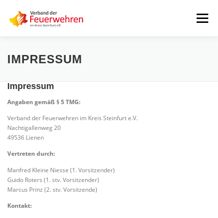
Zum
Inhalt
Menü
springen
START
AKTUELLES
FEUERWEHREN
IMPRESSUM
Impressum
VORSTAND
ALLE TERMINE
DOWNLOADS
Angaben gemäß § 5 TMG:
Verband der Feuerwehren im Kreis Steinfurt e.V.
Nachtigallenweg 20
INTERNER BEREICH
49536 Lienen
Vertreten durch:
Manfred Kleine Niesse (1. Vorsitzender)
Guido Roters (1. stv. Vorsitzender)
Marcus Prinz (2. stv. Vorsitzende)
Kontakt: