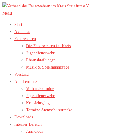
Zum
Inhalt
Menü
springen
Start
Aktuelles
Feuerwehren
Die Feuerwehren im Kreis
Jugendfeuerwehr
Ehrenabteilungen
Musik & Spielmannszüge
Vorstand
Alle Termine
Verbandstermine
Jugendfeuerwehr
Kreislehrgänge
Termine Atemschutzstrecke
Downloads
Interner Bereich
Anmelden